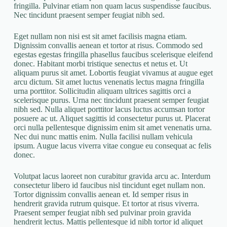
fringilla. Pulvinar etiam non quam lacus suspendisse faucibus.
Nec tincidunt praesent semper feugiat nibh sed.
Eget nullam non nisi est sit amet facilisis magna etiam.
Dignissim convallis aenean et tortor at risus. Commodo sed
egestas egestas fringilla phasellus faucibus scelerisque eleifend
donec. Habitant morbi tristique senectus et netus et. Ut
aliquam purus sit amet. Lobortis feugiat vivamus at augue eget
arcu dictum. Sit amet luctus venenatis lectus magna fringilla
urna porttitor. Sollicitudin aliquam ultrices sagittis orci a
scelerisque purus. Urna nec tincidunt praesent semper feugiat
nibh sed. Nulla aliquet porttitor lacus luctus accumsan tortor
posuere ac ut. Aliquet sagittis id consectetur purus ut. Placerat
orci nulla pellentesque dignissim enim sit amet venenatis urna.
Nec dui nunc mattis enim. Nulla facilisi nullam vehicula
ipsum. Augue lacus viverra vitae congue eu consequat ac felis
donec.
Volutpat lacus laoreet non curabitur gravida arcu ac. Interdum
consectetur libero id faucibus nisl tincidunt eget nullam non.
Tortor dignissim convallis aenean et. Id semper risus in
hendrerit gravida rutrum quisque. Et tortor at risus viverra.
Praesent semper feugiat nibh sed pulvinar proin gravida
hendrerit lectus. Mattis pellentesque id nibh tortor id aliquet