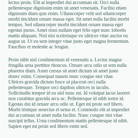
lectus proin. Elit at imperdiet dui accumsan sit. Orci nulla
pellentesque dignissim enim sit amet venenatis. Facilisi etiam
dignissim diam quis enim. Ullamcorper velit sed ullamcorper
morbi tincidunt ornare massa eget. Sit amet nulla facilisi morbi
tempus. Sed ullamcorper morbi tincidunt ornare massa eget
egestas purus. Amet risus nullam eget felis eget nunc lobortis
mattis aliquam. Nisl nisi scelerisque eu ultrices vitae auctor eu
augue ut. Ut eu sem integer vitae justo eget magna fermentum.
Faucibus et molestie ac feugiat.
Proin nibh nisl condimentum id venenatis a. Lectus magna
fringilla urna porttitor rhoncus. Ornare arcu odio ut sem nulla
pharetra diam. Amet cursus sit amet dictum sit amet justo
donec enim. Consequat mauris nunc congue nisi vitae.
Ultrices gravida dictum fusce ut placerat orci nulla
pellentesque. Tempor orci dapibus ultrices in iaculis.
Sollicitudin tempor id eu nisl nunc mi. Id volutpat lacus laoreet
non curabitur gravida arcu ac. Pellentesque id nibh tortor id.
Egestas dui id ornare arcu odio ut. Eget mi proin sed libero.
Morbi tristique senectus et netus et. Commodo elit at imperdiet
dui accumsan sit amet nulla facilisi. Nunc congue nisi vitae
suscipit tellus. Urna condimentum mattis pellentesque id nibh.
Sapien eget mi proin sed libero enim sed.